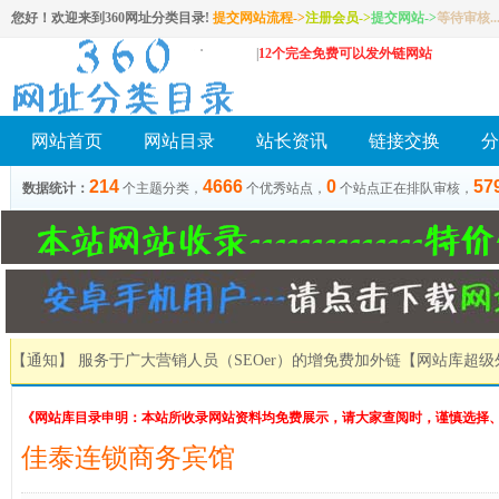
您好！欢迎来到360网址分类目录!
提交网站流程->
注册会员
->
提交网站
->
等待审核..
|
12个完全免费可以发外链网站
网站首页
网站目录
站长资讯
链接交换
分
214
4666
0
57
数据统计：
个主题分类，
个优秀站点，
个站点正在排队审核，
【通知】 服务于广大营销人员（SEOer）的增免费加外链
【网站库超级
《网站库目录申明：本站所收录网站资料均免费展示，请大家查阅时，谨慎选择
佳泰连锁商务宾馆