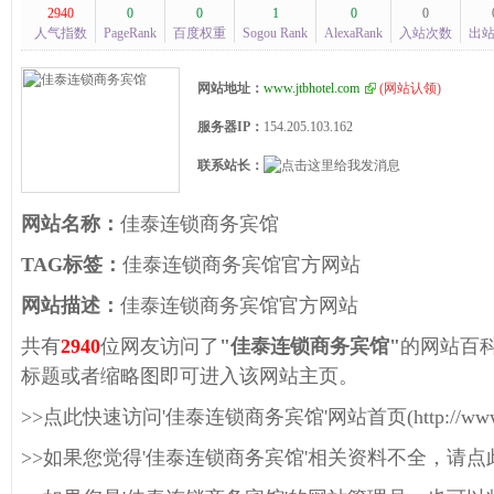
2940
0
0
1
0
0
人气指数
PageRank
百度权重
Sogou Rank
AlexaRank
入站次数
出
网站地址：
www.jtbhotel.com
(
网站认领
)
服务器IP：
154.205.103.162
联系站长：
网站名称：
佳泰连锁商务宾馆
TAG标签：
佳泰连锁商务宾馆官方网站
网站描述：
佳泰连锁商务宾馆官方网站
共有
2940
位网友访问了
"佳泰连锁商务宾馆"
的网站百
标题或者缩略图即可进入该网站主页。
>>点此快速访问'佳泰连锁商务宾馆'网站首页(http://www.jtb
>>如果您觉得'佳泰连锁商务宾馆'相关资料不全，请