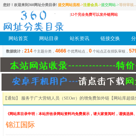
您好！欢迎来到360网址分类目录!
提交网站流程->
注册会员
->
提交网站
->
等待审核..
|
12个完全免费可以发外链网站
网站首页
网站目录
站长资讯
链接交换
分
214
4666
0
57
数据统计：
个主题分类，
个优秀站点，
个站点正在排队审核，
【通知】 服务于广大营销人员（SEOer）的增免费加外链
【网站库超级
《网站库目录申明：本站所收录网站资料均免费展示，请大家查阅时，谨慎选择
锦江国际