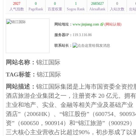
2927
0
0
1
2685027
0
人气指数
PageRank
百度权重
Sogou Rank
AlexaRank
入站次数
出
网站地址：
www.jinjiang.com
(
网站认领
)
服务器IP：
119.3.116.86
联系站长：
网站名称：
锦江国际
TAG标签：
锦江国际
网站描述：
锦江国际集团是上海市国资委全资控
酒店旅游企业集团之一，注册资本 20 亿元。拥
主业和地产、实业、金融等相关产业及基础产业
酒店”（2006HK）、“锦江股份”（600754、900
资”（600650，900914）和“锦江旅游”（900
三大核心主业营收占比超过90%，初步形成了以