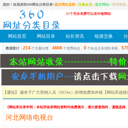
您好！欢迎来到360网址分类目录!
提交网站流程->
注册会员
->
提交网站
->
等待审核..
|
12个完全免费可以发外链网站
网站首页
网站目录
站长资讯
链接交换
分
214
4666
0
57
数据统计：
个主题分类，
个优秀站点，
个站点正在排队审核，
【通知】 服务于广大营销人员（SEOer）的增免费加外链
【网站库超级
《网站库目录申明：本站所收录网站资料均免费展示，请大家查阅时，谨慎选择
河北网络电视台