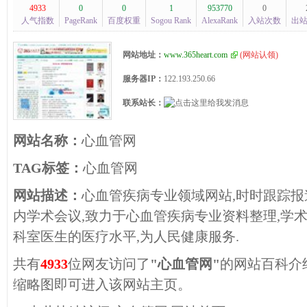
4933
0
0
1
953770
0
人气指数
PageRank
百度权重
Sogou Rank
AlexaRank
入站次数
出
网站地址：
www.365heart.com
(
网站认领
)
服务器IP：
122.193.250.66
联系站长：
网站名称：
心血管网
TAG标签：
心血管网
网站描述：
心血管疾病专业领域网站,时时跟踪报
内学术会议,致力于心血管疾病专业资料整理,学
科室医生的医疗水平,为人民健康服务.
共有
4933
位网友访问了
"心血管网"
的网站百科介
缩略图即可进入该网站主页。