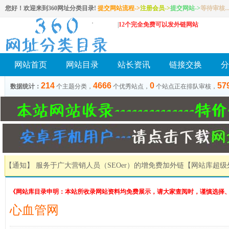
您好！欢迎来到360网址分类目录!
提交网站流程->
注册会员
->
提交网站
->
等待审核..
|
12个完全免费可以发外链网站
网站首页
网站目录
站长资讯
链接交换
分
214
4666
0
57
数据统计：
个主题分类，
个优秀站点，
个站点正在排队审核，
【通知】 服务于广大营销人员（SEOer）的增免费加外链
【网站库超级
《网站库目录申明：本站所收录网站资料均免费展示，请大家查阅时，谨慎选择
心血管网