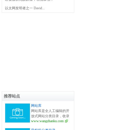
以太网发明者之一 David...
推荐站点
网站库
网站库是全人工编辑的开
放式网站分类目录，收录
www.wangzhanku.com
国内外、各行业优秀网
站，旨在为用户提供更全