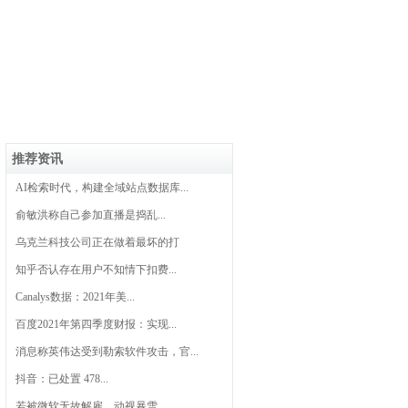
推荐资讯
AI检索时代，构建全域站点数据库...
俞敏洪称自己参加直播是捣乱...
乌克兰科技公司正在做着最坏的打
知乎否认存在用户不知情下扣费...
Canalys数据：2021年美...
百度2021年第四季度财报：实现...
消息称英伟达受到勒索软件攻击，官...
抖音：已处置 478...
若被微软无故解雇，动视暴雪...