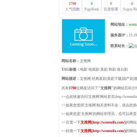
1798
0
0
0
人气指数
PageRank
百度权重
Sogou R
网站地址：
wentu
服务器IP：
15.19
联系站长：
网站名称：
文推网
TAG标签：
电影 电视剧 美剧 韩剧 港台剧
网站描述：
文推网 经典老剧|美剧下载|国产剧|港
共有
1798
位网友访问了
"文推网"
的网站百科介
>>点此快速访问'文推网'网站首页(http://wentuifa.
>>如果您觉得'文推网'相关资料不全，请点此
>>如果您是'文推网'的网站管理员，也可以将
>>百度一下
文推网(http://wentuifa.com/)
的网站
>>好搜一下
文推网(http://wentuifa.com/)
的网站