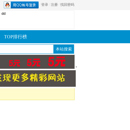
/
登录
/
注册
/
找回密码
dd
TOP排行榜
*