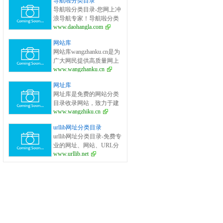
导航啦分类目录
面的网站分类目录检索、
导航啦分类目录-您网上冲
优秀网站参考、网站推广
浪导航专家！导航啦分类
服务、网站黄页、网上娱
www.daohangla.com
目录－专业提供为广大站
乐冲浪导航网站。
长收录的开放式网站分类
网站库
目录平台，收集国内外、
网站库wangzhanku.cn是为
各行业优秀正规网站,全人
广大网民提供高质量网上
工编辑收录，为百度、谷
www.wangzhanku.cn
娱乐冲浪导航网站，汇聚
歌、有道、搜狗、必应等
众多高质量娱乐、工作、
搜索引擎提供索引参考, 同
网址库
学习等网站让广大网民轻
时也是站长推广网站值得
网址库是免费的网站分类
松畅游互联网，同时面向
信任选择的平台。
目录收录网站，致力于建
广大互联网站长提供免费
www.wangzhiku.cn
立全面的网址库平台：免
的网址收录、免费网站收
费收录网站、网址；收录
录、免费外链平台。
urllib网址分类目录
国内外各行业优秀的网站
urllib网址分类目录-免费专
网址,让你轻松畅游互联
业的网址、网站、URL分
网，找到您想要的网站、
www.urllib.net
类目录_提交网址、网站、
信息资源；加入网址库让
URL到我们的网站。
我们共同成长。网址库!网
址酷！上网，您需要网址
库! 网址大全，实用网址一
网打尽！