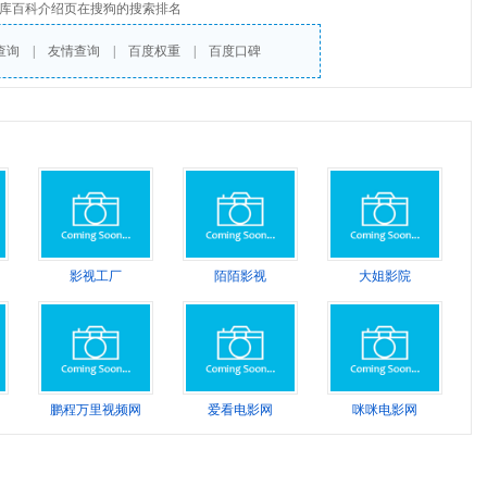
库百科介绍页在搜狗的搜索排名
查询
|
友情查询
|
百度权重
|
百度口碑
影视工厂
陌陌影视
大姐影院
鹏程万里视频网
爱看电影网
咪咪电影网