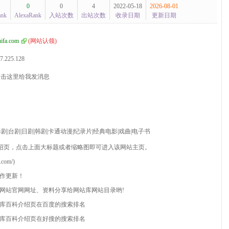
0
0
4
2022-05-18
2026-08-01
ank
AlexaRank
入站次数
出站次数
收录日期
更新日期
ifa.com
(
网站认领
)
7.225.128
剧|台剧|日剧|韩剧|卡通动漫|纪录片|经典电影|戏曲|电子书
绍页，点击上面大标题或者缩略图即可进入该网站主页。
com/)
协作更新！
贵网站官网网址、资料分享给网站库网站目录哟!
库百科介绍页在百度的搜索排名
库百科介绍页在好搜的搜索排名