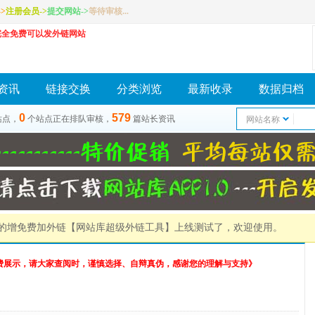
>
注册会员
->
提交网站
->
等待审核...
完全免费可以发外链网站
资讯
链接交换
分类浏览
最新收录
数据归档
0
579
站点，
个站点正在排队审核，
篇站长资讯
网站名称
）的增免费加外链
【网站库超级外链工具】
上线测试了，欢迎使用。
费展示，请大家查阅时，谨慎选择、自辩真伪，感谢您的理解与支持》