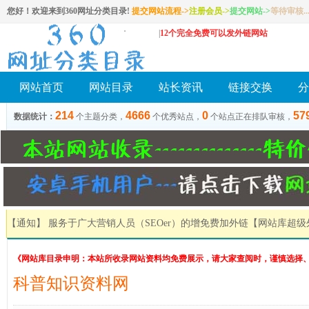
您好！欢迎来到360网址分类目录!
提交网站流程->
注册会员
->
提交网站
->
等待审核..
|
12个完全免费可以发外链网站
网站首页
网站目录
站长资讯
链接交换
分
214
4666
0
57
数据统计：
个主题分类，
个优秀站点，
个站点正在排队审核，
【通知】 服务于广大营销人员（SEOer）的增免费加外链
【网站库超级
《网站库目录申明：本站所收录网站资料均免费展示，请大家查阅时，谨慎选择
科普知识资料网