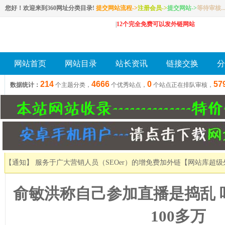
您好！欢迎来到360网址分类目录!
提交网站流程->
注册会员
->
提交网站
->
等待审核..
|
12个完全免费可以发外链网站
网站首页
网站目录
站长资讯
链接交换
分
214
4666
0
57
数据统计：
个主题分类，
个优秀站点，
个站点正在排队审核，
【通知】 服务于广大营销人员（SEOer）的增免费加外链
【网站库超级
俞敏洪称自己参加直播是捣乱 
100多万