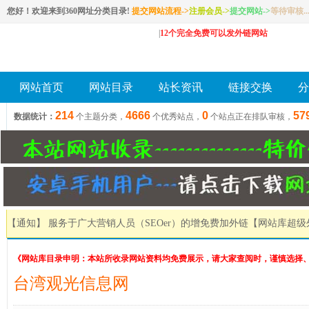
您好！欢迎来到360网址分类目录!
提交网站流程->
注册会员
->
提交网站
->
等待审核..
|
12个完全免费可以发外链网站
网站首页
网站目录
站长资讯
链接交换
分
214
4666
0
57
数据统计：
个主题分类，
个优秀站点，
个站点正在排队审核，
【通知】 服务于广大营销人员（SEOer）的增免费加外链
【网站库超级
《网站库目录申明：本站所收录网站资料均免费展示，请大家查阅时，谨慎选择
台湾观光信息网