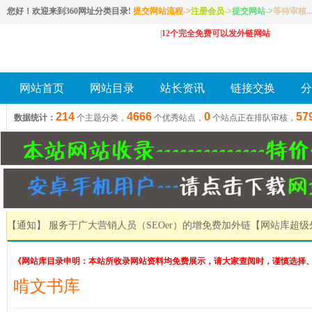
您好！欢迎来到360网址分类目录!
提交网站流程->
注册会员
->
提交网站
->
等待审核..
|
12个完全免费可以发外链网站
网站首页
网站目录
站长资讯
链接交换
分
214
4666
0
57
数据统计：
个主题分类，
个优秀站点，
个站点正在排队审核，
【通知】 服务于广大营销人员（SEOer）的增免费加外链
【网站库超级
《网站库目录申明：本站所收录网站资料均免费展示，请大家查阅时，谨慎选择
啃文书库