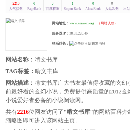
2216
0
0
1
0
0
人气指数
PageRank
百度权重
Sogou Rank
AlexaRank
入站次数
出
网站地址：
www.kenwen.org
(
网站认领
)
服务器IP：
38.33.220.46
联系站长：
网站名称：
啃文书库
TAG标签：
啃文书库
网站描述：
啃文书库广大书友最值得收藏的玄幻
前最好看的玄幻小说，免费提供高质量的2012
小说爱好者必备的小说阅读网。
共有
2216
位网友访问了
"啃文书库"
的网站百科介
缩略图即可进入该网站主页。