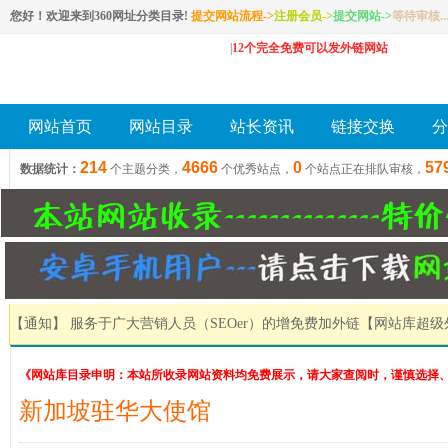
您好！欢迎来到360网址分类目录!
提交网站流程->
注册会员
->
提交网站
->
等待审核..
|
12个完全免费可以发外链网站
网站首页
网站目录
站长资讯
链接交换
分
214
4666
0
57
数据统计：
个主题分类，
个优秀站点，
个站点正在排队审核，
【通知】 服务于广大营销人员（SEOer）的增免费加外链
【网站库超级
《网站库目录申明：本站所收录网站资料均免费展示，请大家查阅时，谨慎选择
新加坡驻华大使馆