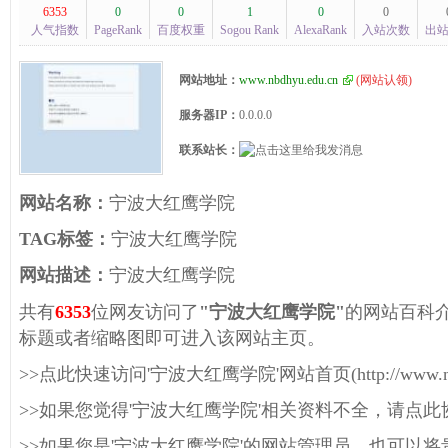
6353
0
0
1
0
0
人气指数
PageRank
百度权重
Sogou Rank
AlexaRank
入站次数
出
网站地址：
www.nbdhyu.edu.cn
(
网站认领
)
服务器IP：
0.0.0.0
联系站长：
网站名称：
宁波大红鹰学院
TAG标签：
宁波大红鹰学院
网站描述：
宁波大红鹰学院
共有
6353
位网友访问了
"宁波大红鹰学院"
的网站百科
标题或者缩略图即可进入该网站主页。
>>点此快速访问'宁波大红鹰学院'网站首页(http://www.nbdh
>>如果您觉得'宁波大红鹰学院'相关资料不全，请点
>>如果您是'宁波大红鹰学院'的网站管理员，也可以