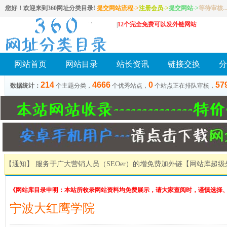
您好！欢迎来到360网址分类目录!
提交网站流程->
注册会员
->
提交网站
->
等待审核..
|
12个完全免费可以发外链网站
网站首页
网站目录
站长资讯
链接交换
分
214
4666
0
57
数据统计：
个主题分类，
个优秀站点，
个站点正在排队审核，
【通知】 服务于广大营销人员（SEOer）的增免费加外链
【网站库超级
《网站库目录申明：本站所收录网站资料均免费展示，请大家查阅时，谨慎选择
宁波大红鹰学院