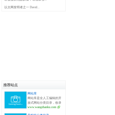
以太网发明者之一 David...
推荐站点
网站库
网站库是全人工编辑的开
放式网站分类目录，收录
www.wangzhanku.com
国内外、各行业优秀网
站，旨在为用户提供更全