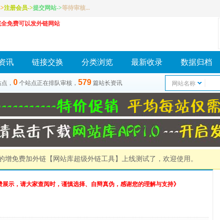
>
注册会员
->
提交网站
->
等待审核...
完全免费可以发外链网站
资讯
链接交换
分类浏览
最新收录
数据归档
0
579
站点，
个站点正在排队审核，
篇站长资讯
网站名称
）的增免费加外链
【网站库超级外链工具】
上线测试了，欢迎使用。
费展示，请大家查阅时，谨慎选择、自辩真伪，感谢您的理解与支持》