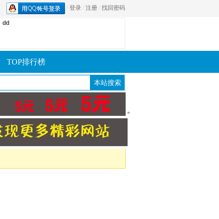
/
登录
/
注册
/
找回密码
dd
TOP排行榜
*