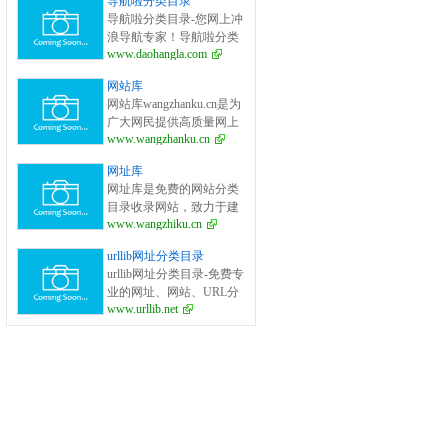
导航啦分类目录
面的网站分类目录检索、
导航啦分类目录-您网上冲
优秀网站参考、网站推广
浪导航专家！导航啦分类
服务、网站黄页、网上娱
www.daohangla.com
目录－专业提供为广大站
乐冲浪导航网站。
长收录的开放式网站分类
网站库
目录平台，收集国内外、
网站库wangzhanku.cn是为
各行业优秀正规网站,全人
广大网民提供高质量网上
工编辑收录，为百度、谷
www.wangzhanku.cn
娱乐冲浪导航网站，汇聚
歌、有道、搜狗、必应等
众多高质量娱乐、工作、
搜索引擎提供索引参考, 同
网址库
学习等网站让广大网民轻
时也是站长推广网站值得
网址库是免费的网站分类
松畅游互联网，同时面向
信任选择的平台。
目录收录网站，致力于建
广大互联网站长提供免费
www.wangzhiku.cn
立全面的网址库平台：免
的网址收录、免费网站收
费收录网站、网址；收录
录、免费外链平台。
urllib网址分类目录
国内外各行业优秀的网站
urllib网址分类目录-免费专
网址,让你轻松畅游互联
业的网址、网站、URL分
网，找到您想要的网站、
www.urllib.net
类目录_提交网址、网站、
信息资源；加入网址库让
URL到我们的网站。
我们共同成长。网址库!网
址酷！上网，您需要网址
库! 网址大全，实用网址一
网打尽！