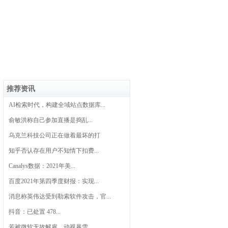
推荐资讯
AI检索时代，构建全域站点数据库...
俞敏洪称自己参加直播是捣乱...
乌克兰科技公司正在做着最坏的打
知乎否认存在用户不知情下扣费...
Canalys数据：2021年美...
百度2021年第四季度财报：实现...
消息称英伟达受到勒索软件攻击，官...
抖音：已处置 478...
若被微软无故解雇，动视暴雪...