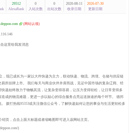
29512
0
0
2020-08-11
2026-07-30
ank
AlexaRank
入站次数
出站次数
收录日期
更新日期
deppon.com
(
网站认领
)
.116.146
年成立，现已成长为一家以大件快递为主力，联动快递、物流、跨境、仓储与供应链
券交易所挂牌上市。 我们每天与商业伙伴并肩而战，见证中国市场的复杂辽阔、经
邦快递始终致力于物畅其流，让复杂变得容易，让压力变得轻松，让日常变得多
离造成的物流难题，更进一步以贴心的综合服务点亮运送旅途的每个环节。 德邦
。 拨打热线95353或关注微信公众号，了解快递如何让您的事业与生活更轻松多
介绍页，点击上面大标题或者缩略图即可进入该网站主页。
pon.com/)