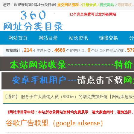
您好！欢迎来到360网址分类目录!
提交网站流程->
注册会员
->
提交网站
->
等待审核..
|
12个完全免费可以发外链网站
网站首页
网站目录
站长资讯
链接交换
分
214
4666
0
57
数据统计：
个主题分类，
个优秀站点，
个站点正在排队审核，
【通知】 服务于广大营销人员（SEOer）的增免费加外链
【网站库超级
《网站库目录申明：本站所收录网站资料均免费展示，请大家查阅时，谨慎选择
谷歌广告联盟（google adsense）