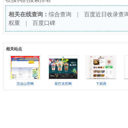
相关在线查询：
综合查询
|
百度近日收录查
权重
|
百度口碑
相关站点
完达山官网
星巴克官网
下厨房