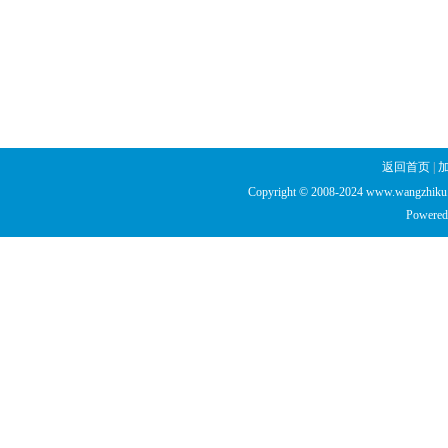
返回首页
|
Copyright © 2008-2024 www.wangzhiku.n
Powered