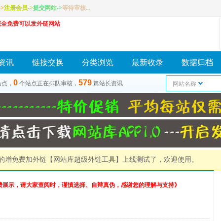
>
注册会员
->
提交网站
->
等待审核...
完全免费可以发外链网站
资讯
链接交换
分类浏览
最新收录
数据归档
0
579
站点，
个站点正在排队审核，
篇站长资讯
网站名称
）的增免费加外链
【网站库超级外链工具】
上线测试了，欢迎使用。
费展示，请大家查阅时，谨慎选择、自辩真伪，感谢您的理解与支持》