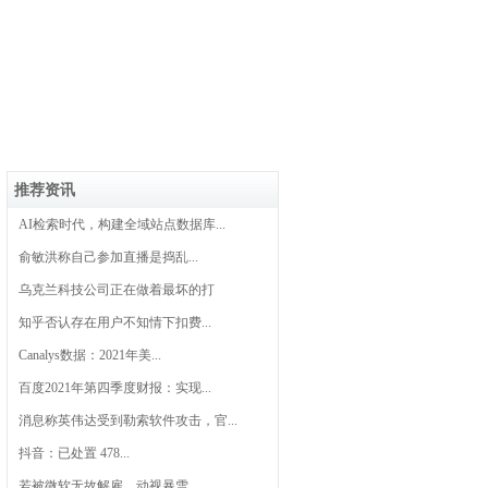
推荐资讯
AI检索时代，构建全域站点数据库...
俞敏洪称自己参加直播是捣乱...
乌克兰科技公司正在做着最坏的打
知乎否认存在用户不知情下扣费...
Canalys数据：2021年美...
百度2021年第四季度财报：实现...
消息称英伟达受到勒索软件攻击，官...
抖音：已处置 478...
若被微软无故解雇，动视暴雪...