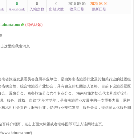
0
0
0
2016-09-05
2026-08-02
ank
AlexaRank
入站次数
出站次数
收录日期
更新日期
hainanta.com
(
网站认领
)
.0
的海南省旅游发展委员会直属事业单位，是由海南省旅游行业及其相关行业的社团组
全省联合性、综合性旅游产业协会，具有独立的社团法人资格。目前下设旅游景区
分会、温泉分会、商务旅游分会六个专业分会。 海南省旅游协会代表和维护全行
调、服务、维权、自律”为基本功能，是海南旅游业发展中的一支重要力量，承担
积极承担社会责任；服务行业，促进行业规范发展；服务会员，提供多元化服务四
站百科介绍页，点击上面大标题或者缩略图即可进入该网站主页。
hainanta.com/)