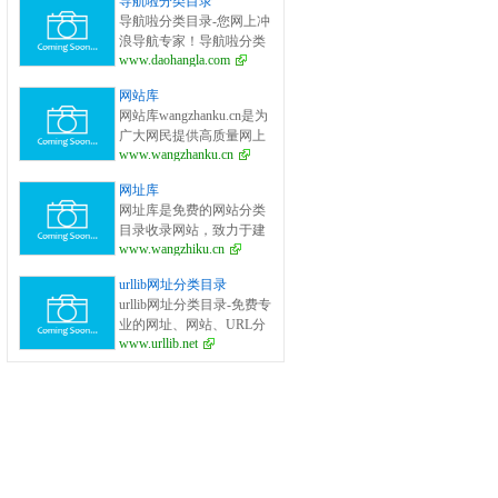
导航啦分类目录
面的网站分类目录检索、
导航啦分类目录-您网上冲
优秀网站参考、网站推广
浪导航专家！导航啦分类
服务、网站黄页、网上娱
www.daohangla.com
目录－专业提供为广大站
乐冲浪导航网站。
长收录的开放式网站分类
网站库
目录平台，收集国内外、
网站库wangzhanku.cn是为
各行业优秀正规网站,全人
广大网民提供高质量网上
工编辑收录，为百度、谷
www.wangzhanku.cn
娱乐冲浪导航网站，汇聚
歌、有道、搜狗、必应等
众多高质量娱乐、工作、
搜索引擎提供索引参考, 同
网址库
学习等网站让广大网民轻
时也是站长推广网站值得
网址库是免费的网站分类
松畅游互联网，同时面向
信任选择的平台。
目录收录网站，致力于建
广大互联网站长提供免费
www.wangzhiku.cn
立全面的网址库平台：免
的网址收录、免费网站收
费收录网站、网址；收录
录、免费外链平台。
urllib网址分类目录
国内外各行业优秀的网站
urllib网址分类目录-免费专
网址,让你轻松畅游互联
业的网址、网站、URL分
网，找到您想要的网站、
www.urllib.net
类目录_提交网址、网站、
信息资源；加入网址库让
URL到我们的网站。
我们共同成长。网址库!网
址酷！上网，您需要网址
库! 网址大全，实用网址一
网打尽！