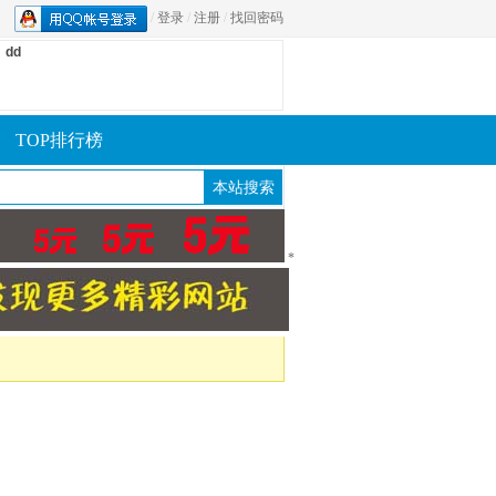
/
登录
/
注册
/
找回密码
dd
TOP排行榜
*