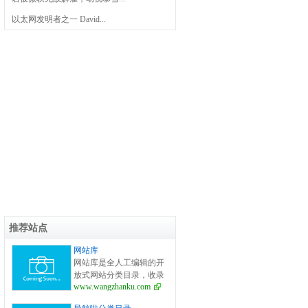
以太网发明者之一 David...
推荐站点
网站库
网站库是全人工编辑的开
放式网站分类目录，收录
www.wangzhanku.com
国内外、各行业优秀网
站，旨在为用户提供更全