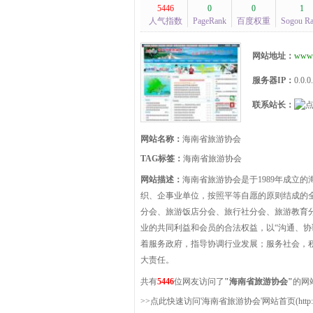
5446
0
0
1
人气指数
PageRank
百度权重
Sogou R
网站地址：
www.
服务器IP：
0.0.0
联系站长：
网站名称：
海南省旅游协会
TAG标签：
海南省旅游协会
网站描述：
海南省旅游协会是于1989年成立
织、企事业单位，按照平等自愿的原则结成的
分会、旅游饭店分会、旅行社分会、旅游教育
业的共同利益和会员的合法权益，以“沟通、协
着服务政府，指导协调行业发展；服务社会，
大责任。
共有
5446
位网友访问了
"海南省旅游协会"
的网
>>点此快速访问'海南省旅游协会'网站首页(http://www.