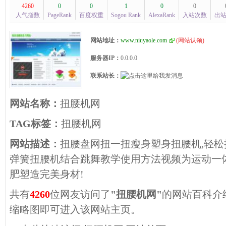
4260
0
0
1
0
0
人气指数
PageRank
百度权重
Sogou Rank
AlexaRank
入站次数
出
网站地址：
www.niuyaole.com
(
网站认领
)
服务器IP：
0.0.0.0
联系站长：
网站名称：
扭腰机网
TAG标签：
扭腰机网
网站描述：
扭腰盘网扭一扭瘦身塑身扭腰机,轻松
弹簧扭腰机结合跳舞教学使用方法视频为运动一
肥塑造完美身材!
共有
4260
位网友访问了
"扭腰机网"
的网站百科介
缩略图即可进入该网站主页。