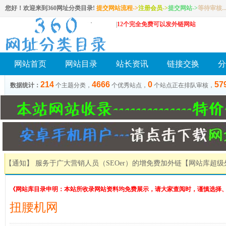
您好！欢迎来到360网址分类目录!
提交网站流程->
注册会员
->
提交网站
->
等待审核..
|
12个完全免费可以发外链网站
网站首页
网站目录
站长资讯
链接交换
分
214
4666
0
57
数据统计：
个主题分类，
个优秀站点，
个站点正在排队审核，
【通知】 服务于广大营销人员（SEOer）的增免费加外链
【网站库超级
《网站库目录申明：本站所收录网站资料均免费展示，请大家查阅时，谨慎选择
扭腰机网