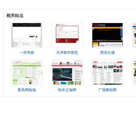
相关站点
一兆韦德
天津都市医院
西安亿健
爱美网瑜伽
瑜米之伽网
广场舞啦网