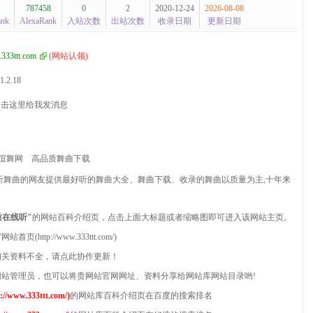
787458
0
2
2020-12-24
2026-08-08
ank
AlexaRank
入站次数
出站次数
收录日期
更新日期
333ttt.com
(
网站认领
)
1.2.18
谊舞网
高品质舞曲下载
听舞曲的网友提供最好听的舞曲大全、舞曲下载、收录的舞曲以质量为主,十年来
质在线听"
的网站百科介绍页，点击上面大标题或者缩略图即可进入该网站主页。
tp://www.333ttt.com/)
'相关资料不全，请点此协作更新！
的网站管理员，也可以将贵网站官网网址、资料分享给网站库网站目录哟!
w.333ttt.com/)
的网站库百科介绍页在百度的搜索排名