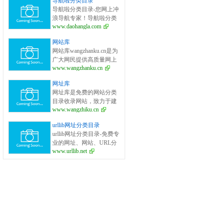
导航啦分类目录
面的网站分类目录检索、
导航啦分类目录-您网上冲
优秀网站参考、网站推广
浪导航专家！导航啦分类
服务、网站黄页、网上娱
www.daohangla.com
目录－专业提供为广大站
乐冲浪导航网站。
长收录的开放式网站分类
网站库
目录平台，收集国内外、
网站库wangzhanku.cn是为
各行业优秀正规网站,全人
广大网民提供高质量网上
工编辑收录，为百度、谷
www.wangzhanku.cn
娱乐冲浪导航网站，汇聚
歌、有道、搜狗、必应等
众多高质量娱乐、工作、
搜索引擎提供索引参考, 同
网址库
学习等网站让广大网民轻
时也是站长推广网站值得
网址库是免费的网站分类
松畅游互联网，同时面向
信任选择的平台。
目录收录网站，致力于建
广大互联网站长提供免费
www.wangzhiku.cn
立全面的网址库平台：免
的网址收录、免费网站收
费收录网站、网址；收录
录、免费外链平台。
urllib网址分类目录
国内外各行业优秀的网站
urllib网址分类目录-免费专
网址,让你轻松畅游互联
业的网址、网站、URL分
网，找到您想要的网站、
www.urllib.net
类目录_提交网址、网站、
信息资源；加入网址库让
URL到我们的网站。
我们共同成长。网址库!网
址酷！上网，您需要网址
库! 网址大全，实用网址一
网打尽！