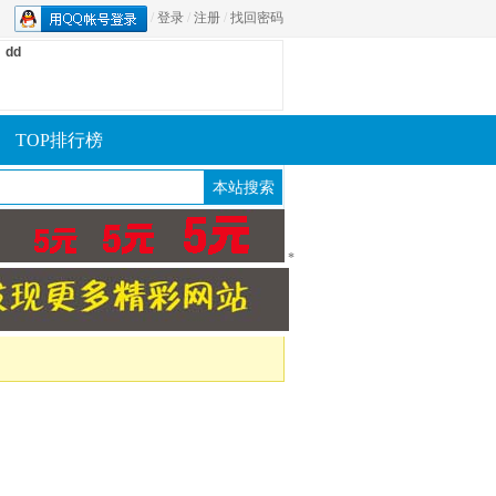
/
登录
/
注册
/
找回密码
dd
TOP排行榜
*