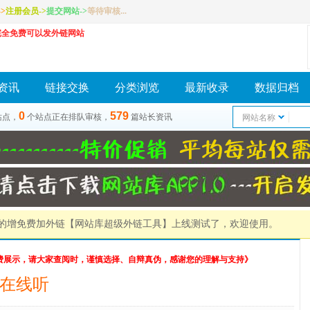
>
注册会员
->
提交网站
->
等待审核...
完全免费可以发外链网站
资讯
链接交换
分类浏览
最新收录
数据归档
0
579
站点，
个站点正在排队审核，
篇站长资讯
网站名称
）的增免费加外链
【网站库超级外链工具】
上线测试了，欢迎使用。
费展示，请大家查阅时，谨慎选择、自辩真伪，感谢您的理解与支持》
质在线听