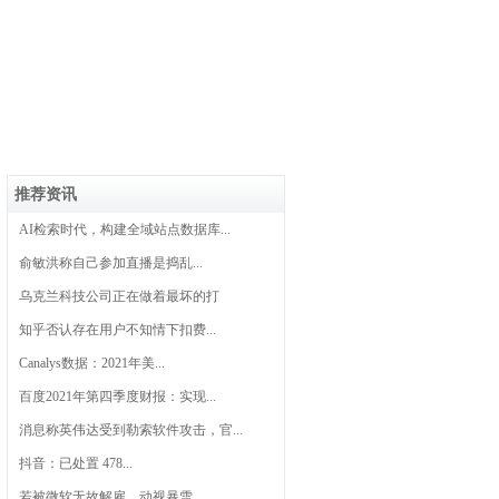
推荐资讯
AI检索时代，构建全域站点数据库...
俞敏洪称自己参加直播是捣乱...
乌克兰科技公司正在做着最坏的打
知乎否认存在用户不知情下扣费...
Canalys数据：2021年美...
百度2021年第四季度财报：实现...
消息称英伟达受到勒索软件攻击，官...
抖音：已处置 478...
若被微软无故解雇，动视暴雪...