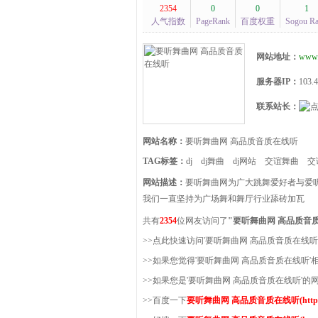
2354
0
0
1
人气指数
PageRank
百度权重
Sogou R
网站地址：
www.
服务器IP：
103.4
联系站长：
网站名称：
要听舞曲网 高品质音质在线听
TAG标签：
dj
dj舞曲
dj网站
交谊舞曲
交
网站描述：
要听舞曲网为广大跳舞爱好者与爱
我们一直坚持为广场舞和舞厅行业舔砖加瓦
共有
2354
位网友访问了
"要听舞曲网 高品质音
>>点此快速访问'要听舞曲网 高品质音质在线听'网站首页(ht
>>如果您觉得'要听舞曲网 高品质音质在线听
>>如果您是'要听舞曲网 高品质音质在线听'
>>百度一下
要听舞曲网 高品质音质在线听(http://ww