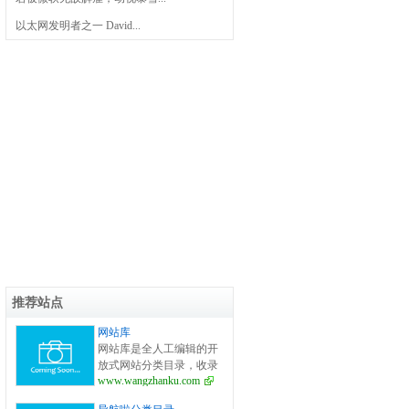
以太网发明者之一 David...
推荐站点
网站库
网站库是全人工编辑的开
放式网站分类目录，收录
www.wangzhanku.com
国内外、各行业优秀网
站，旨在为用户提供更全