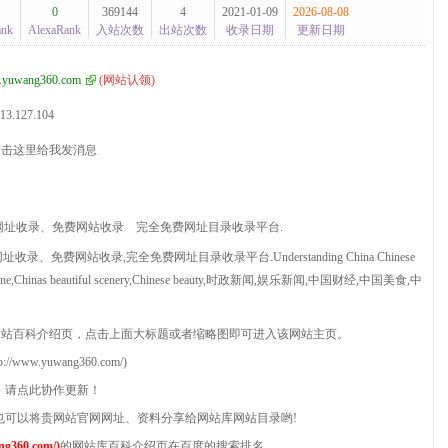
0
369144
4
2021-01-09
2026-08-08
ank
AlexaRank
入站次数
出站次数
收录日期
更新日期
yuwang360.com
(
网站认领
)
13.127.104
费网址收录、免费网站收录
完全免费网址目录收录平台.
、免费网站收录,完全免费网址目录收录平台.Understanding China Chinese
nese cuisine,Chinas beautiful scenery,Chinese beauty,时政新闻,娱乐新闻,中国财经,中国美食,中
网站百科介绍页，点击上面大标题或者缩略图即可进入该网站主页。
w.yuwang360.com/)
全，请点此协作更新！
员，也可以将贵网站官网网址、资料分享给网站库网站目录哟!
360.com/)
的网站库百科介绍页在百度的搜索排名