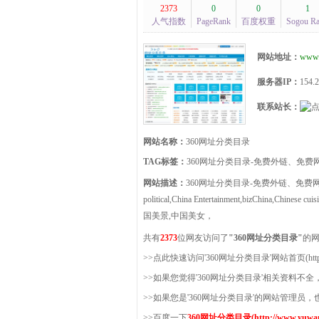
2373
0
0
1
人气指数
PageRank
百度权重
Sogou R
网站地址：
www.
服务器IP：
154.2
联系站长：
网站名称：
360网址分类目录
TAG标签：
360网址分类目录-免费外链、免
网站描述：
360网址分类目录-免费外链、免费网址收录
political,China Entertainment,bizChina,Chi
国美景,中国美女，
共有
2373
位网友访问了
"360网址分类目录"
的
>>点此快速访问'360网址分类目录'网站首页(http://ww
>>如果您觉得'360网址分类目录'相关资料不
>>如果您是'360网址分类目录'的网站管理
>>百度一下
360网址分类目录(http://www.yuwang