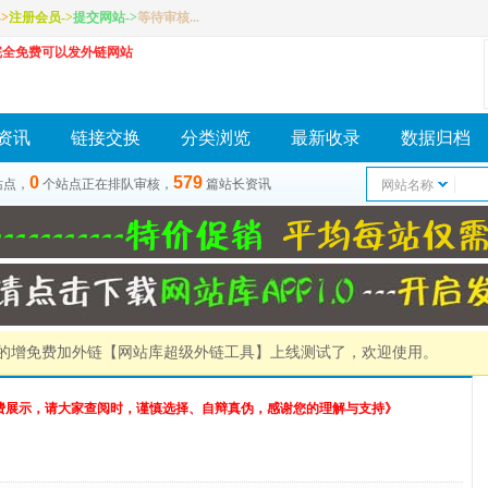
>
注册会员
->
提交网站
->
等待审核...
完全免费可以发外链网站
资讯
链接交换
分类浏览
最新收录
数据归档
0
579
站点，
个站点正在排队审核，
篇站长资讯
网站名称
）的增免费加外链
【网站库超级外链工具】
上线测试了，欢迎使用。
费展示，请大家查阅时，谨慎选择、自辩真伪，感谢您的理解与支持》