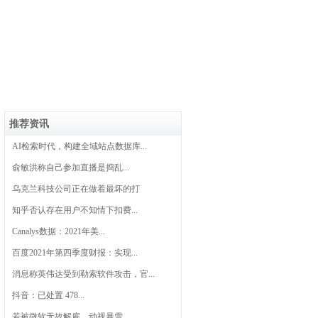
推荐资讯
AI检索时代，构建全域站点数据库...
俞敏洪称自己参加直播是捣乱...
乌克兰科技公司正在做着最坏的打
知乎否认存在用户不知情下扣费...
Canalys数据：2021年美...
百度2021年第四季度财报：实现...
消息称英伟达受到勒索软件攻击，官...
抖音：已处置 478...
若被微软无故解雇，动视暴雪...