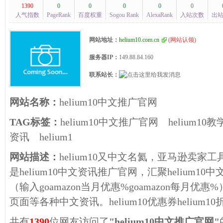
1390
0
0
0
0
0
人气指数
PageRank
百度权重
Sogou Rank
AlexaRank
入站次数
出
网站地址：
helium10.com.cn
(
网站认领
)
服务器IP：
149.88.84.160
联系站长：
网站名称：
helium10中文推广官网
TAG标签：
helium10中文推广官网
helium10教
资讯
helium1
网站描述：
helium10又中文名氦，亚马逊卖家工具
是helium10中文资讯推广官网，汇聚helium10中
（输入goamazon当月优惠%goamazon每月优惠%
页面等各种中文资讯。helium10优惠券helium1
共有
1390
位网友访问了
"helium10中文推广官网"