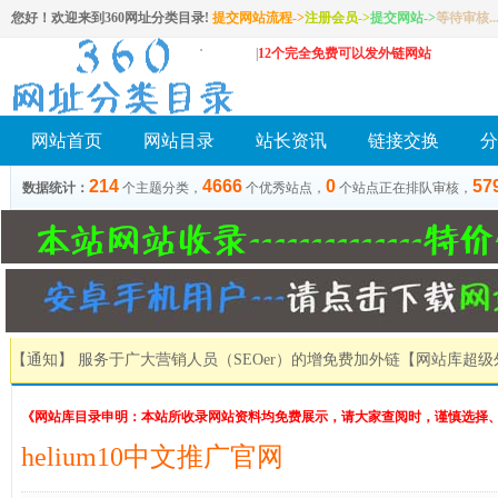
您好！欢迎来到360网址分类目录!
提交网站流程->
注册会员
->
提交网站
->
等待审核..
|
12个完全免费可以发外链网站
网站首页
网站目录
站长资讯
链接交换
分
214
4666
0
57
数据统计：
个主题分类，
个优秀站点，
个站点正在排队审核，
【通知】 服务于广大营销人员（SEOer）的增免费加外链
【网站库超级
《网站库目录申明：本站所收录网站资料均免费展示，请大家查阅时，谨慎选择
helium10中文推广官网