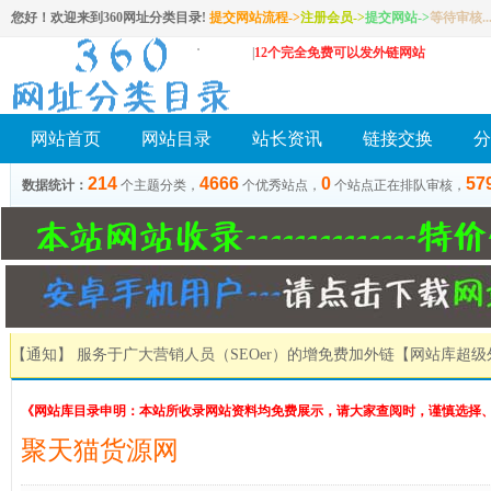
您好！欢迎来到360网址分类目录!
提交网站流程->
注册会员
->
提交网站
->
等待审核..
|
12个完全免费可以发外链网站
网站首页
网站目录
站长资讯
链接交换
分
214
4666
0
57
数据统计：
个主题分类，
个优秀站点，
个站点正在排队审核，
【通知】 服务于广大营销人员（SEOer）的增免费加外链
【网站库超级
《网站库目录申明：本站所收录网站资料均免费展示，请大家查阅时，谨慎选择
聚天猫货源网