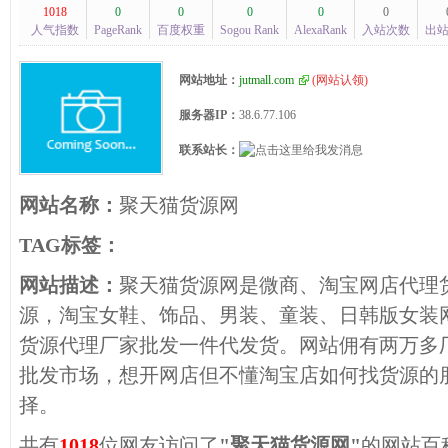
1018
0
0
0
0
0
人气指数
PageRank
百度权重
Sogou Rank
AlexaRank
入站次数
出
网站地址：
jutmall.com
(
网站认领
)
服务器IP：
38.6.77.106
联系站长：
网站名称：
聚天猫货源网
TAG标签：
网站描述：
聚天猫货源网是微商、淘宝网店代理
源，淘宝女鞋、饰品、男装、童装、日韩版女装
货源代理厂家批发一件代发货。网站佣有两万多
批发市场，想开网店但不懂淘宝店如何找货源的
择。
共有
1018
位网友访问了
"聚天猫货源网"
的网站百