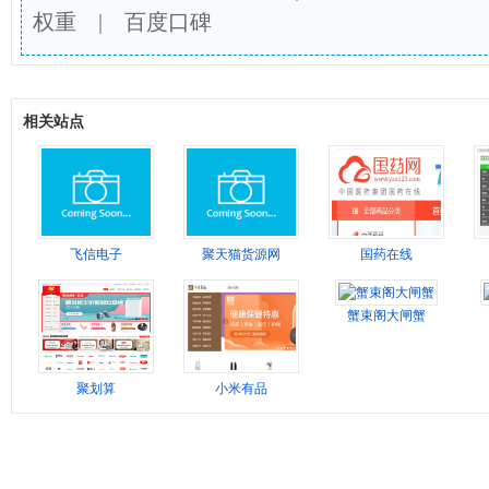
权重
|
百度口碑
相关站点
飞信电子
聚天猫货源网
国药在线
蟹束阁大闸蟹
聚划算
小米有品