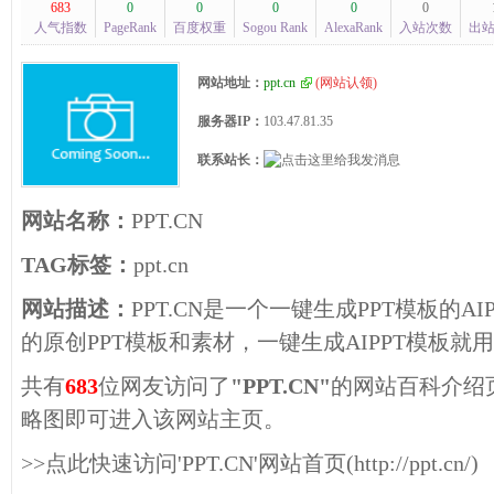
683
0
0
0
0
0
人气指数
PageRank
百度权重
Sogou Rank
AlexaRank
入站次数
出
网站地址：
ppt.cn
(
网站认领
)
服务器IP：
103.47.81.35
联系站长：
网站名称：
PPT.CN
TAG标签：
ppt.cn
网站描述：
PPT.CN是一个一键生成PPT模板的AI
的原创PPT模板和素材，一键生成AIPPT模板就用P
共有
683
位网友访问了
"PPT.CN"
的网站百科介绍
略图即可进入该网站主页。
>>点此快速访问'PPT.CN'网站首页(http://ppt.cn/)