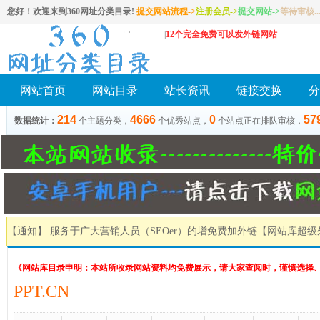
您好！欢迎来到360网址分类目录!
提交网站流程->
注册会员
->
提交网站
->
等待审核..
|
12个完全免费可以发外链网站
网站首页
网站目录
站长资讯
链接交换
分
214
4666
0
57
数据统计：
个主题分类，
个优秀站点，
个站点正在排队审核，
【通知】 服务于广大营销人员（SEOer）的增免费加外链
【网站库超级
《网站库目录申明：本站所收录网站资料均免费展示，请大家查阅时，谨慎选择
PPT.CN