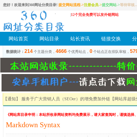
您好！欢迎来到360网址分类目录!
提交网站流程->
注册会员
->
提交网站
->
等待审核..
|
12个完全免费可以发外链网站
网站首页
网站目录
站长资讯
链接交换
分
214
4666
0
57
数据统计：
个主题分类，
个优秀站点，
个站点正在排队审核，
【通知】 服务于广大营销人员（SEOer）的增免费加外链
【网站库超级
《网站库目录申明：本站所收录网站资料均免费展示，请大家查阅时，谨慎选择
Markdown Syntax