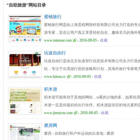
“自助旅游”网站目录
蜜柚旅行
蜜柚旅行网是由上海觅程网络科技有限公司全力打造的专
游专家，旨在让用户真正享受轻松自在、趣味非凡的海外
建立直接对接的P2P平台，让用户享受到定制化深度旅游
www.miutour.com
- 2016-09-05 -
收藏
旅行网目前设置有选择旅行目的地、精品线路、畅游包车
玩途自由行
为有能力的终端导游创造了可以实现差异化服务的空间，
玩途自由行是由北京欢途智行信息技术有限公司全力打造
提供给用户，寻觅到最诱人的海外本地旅行。
站，专注于出境游行前的攻略和计划，其海外旅行专家将
灵活的旅行方案，旨在通过自由行的国外线路和街区为自由
www.hitour.cc
- 2016-09-05 -
收藏
户可在玩途自由行网站上预订全球境外旅行产品，包括境
积木游
通组合票、城市交通票、景点体验游玩项目，在目的地旅
积木游可能有别于其他的网站，ta看的少做的多，如果你具
好者提供境外自由行产品预订，让境外旅行变得更轻松，
木游一定是你最好的出行伙伴。积木游提供目的地元素和
保存下来带着ta去旅游吧。
www.jimuyou.com
- 2016-09-05 -
收藏
磨房网
磨房 - 自助旅行和户外运动的出发地 - 磨房