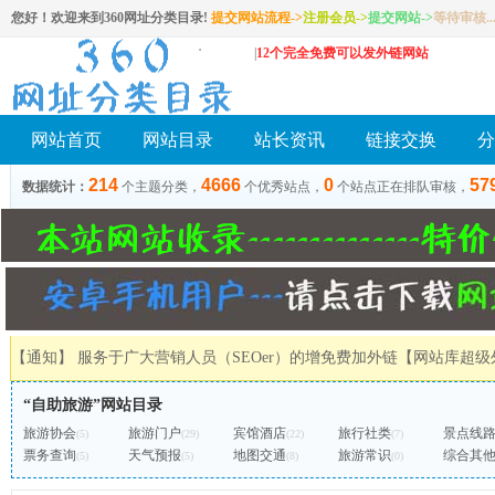
您好！欢迎来到360网址分类目录!
提交网站流程->
注册会员
->
提交网站
->
等待审核..
|
12个完全免费可以发外链网站
网站首页
网站目录
站长资讯
链接交换
分
214
4666
0
57
数据统计：
个主题分类，
个优秀站点，
个站点正在排队审核，
【通知】 服务于广大营销人员（SEOer）的增免费加外链
【网站库超级
“自助旅游”网站目录
旅游协会
旅游门户
宾馆酒店
旅行社类
景点线
(5)
(29)
(22)
(7)
票务查询
天气预报
地图交通
旅游常识
综合其
(5)
(5)
(8)
(0)