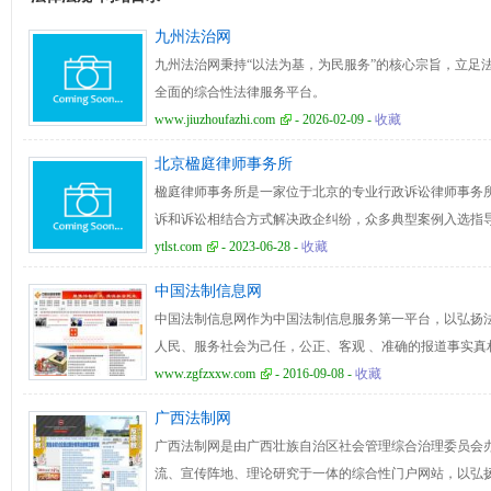
九州法治网
九州法治网秉持“以法为基，为民服务”的核心宗旨，立足
全面的综合性法律服务平台。
www.jiuzhoufazhi.com
- 2026-02-09 -
收藏
北京楹庭律师事务所
楹庭律师事务所是一家位于北京的专业行政诉讼律师事务所
诉和诉讼相结合方式解决政企纠纷，众多典型案例入选指导案例
ytlst.com
- 2023-06-28 -
收藏
中国法制信息网
中国法制信息网作为中国法制信息服务第一平台，以弘扬
人民、服务社会为己任，公正、客观 、准确的报道事实真
调，为领导提供新闻参考，为百姓提供阅读指南，致力于
www.zgfzxxw.com
- 2016-09-08 -
收藏
分新闻中心、执法监督、法律法规、宣传教育四大版块，
广西法制网
焦、法制时评、新闻视频、法制动态、依法行政、执法视
广西法制网是由广西壮族自治区社会管理综合治理委员会
识、普法教育等主要内容，全面、生动地报道发生在全国
流、宣传阵地、理论研究于一体的综合性门户网站，以弘
读当下影响中国的热点事件、剖析其背后的各类新闻。