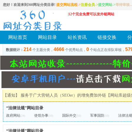
您好！欢迎来到360网址分类目录!
提交网站流程->
注册会员
->
提交网站
->
等待审核..
|
12个完全免费可以发外链网站
网站首页
网站目录
站长资讯
链接交换
分
214
4666
0
57
数据统计：
个主题分类，
个优秀站点，
个站点正在排队审核，
【通知】 服务于广大营销人员（SEOer）的增免费加外链
【网站库超级
“法律法规”网站目录
政府网站
使馆办事
国际外交
军事国防
法律法
(24)
(10)
(10)
(10)
“法律法规”网站目录