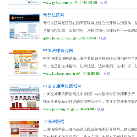
务人民、服务社会为己任，公正、客观、准确的报道事实
www.gxfzw.com.cn
- 2016-09-08 -
收藏
调，为领导提供新闻参考，为百姓提供阅读指南。广西法
青岛法院网
政府法制、广西普法、东盟法苑、案件直击、南宁法制等
青岛法院网是该院在国际互联网上建立的开展法治宣传，
作的重要宣传阵地。
是集法院新闻、法制信息、法律咨询和法律服务于一体的
讯、最权威的法院信息、最快捷的案件报道。青岛法院网
qdfy.chinacourt.org
- 2016-09-08 -
收藏
诉讼指南、法律前沿、青岛司法论坛、法院文化、法律法
中国法律资源网
息，满足广大群众对司法便民的需求，为社会公众提供便
中国法律资源网是由上海美尊信息科技有限公司创建的全
站，也是集法律咨询、法律法规、法律案例、法律知识、
台。中国法律资源网现由法律查询、新法速递、立法动态
www.lawbase.com.cn
- 2016-09-08 -
收藏
品、法律信息、案例精选、法律咨询、新案传真、法律人
中国交通事故赔偿网
主题鲜明突出，栏目设置人性化，通过丰富的内容和完备
中国交通事故赔偿网是由全国知名大型综合性律师事务所
律师事务所精心打造的网络交流平台，专注于交通事故案
托等方式为道路交通事故当事人解决交通事故处理中遇到
www.peichang.cn
- 2016-09-08 -
收藏
法、有效地维护当事人的合法权益。中国交通事故赔偿网
上海法院网
识、事故调解、社会热点、交通规则、酒后驾驶、赔偿需知
上海法院网是上海市高级人民法院在国际互联网上建立的
等主要栏目组成，同时还提供事故处理、事故赔偿、伤残