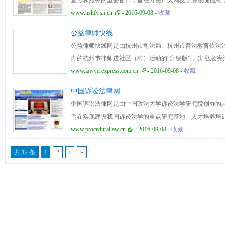
宣传和服务的重要窗口，旨在方便广大网友了解法院信息
认定、保险理赔、热门专题、免费法律咨询等相关信息，
众提供更为便捷的诉讼服务。上海法院网整合上海三级法
www.hshfy.sh.cn
- 2016-09-08 -
收藏
富的内容和完备的功能为用户提供多层次的服务。
片新闻、案件速递、新闻发布等栏目，大力宣传上海法院
公益律师快线
上海特点、法院特色。网站共设有新闻中心、审务公开、
公益律师快线网是由杭州市司法局、杭州市普法教育依法
目，以及法院新闻、图片新闻、案件速递、院长介绍、诉
办的杭州市律师进社区（村）活动的“升级版”，以“弘扬
影绘画等数十个二级栏目， 重点突出“全面性、公开性、
开的形式，使老百姓能更方便地查村“本社区（村）驻点”
www.lawyerexpress.com.cn
- 2016-09-08 -
收藏
障民众对司法活动的知情权和参与权，全力维护司法权威
助，并实现了在线法律咨询，让全市所有社区（村）律师
中国诉讼法律网
咨询，真正实现线上线下法律服务的无缝对接，弥补全市
中国诉讼法律网是由中国政法大学诉讼法学研究院创办的
盖的遗憾。公益律师快线网目前设置有概况、值班时间、
旨在实现建设我国诉讼法学的重点研究基地、人才培养培
律师讲堂、典型案例、网上调查等主要栏目，杭州市民有
咨询基地，利用电子网络促进资源的共享，开展诉讼法学
www.procedurallaw.cn
- 2016-09-08 -
收藏
费寻求帮助。
繁荣和发展，加强国际合作与交流，为我国法制建设和司
共 12 条
1
2
›
»
心、学术论坛、诉讼法学界最新研究成果、学术动态、研
术档案、图书资料、法律学人、法律法规、外国法、港澳
十余个栏目组成，全方位、多层次、及时迅速地传递诉讼
者提供一个获得丰富诉讼法学、证据法学资料的电子图书
自我才华的平台。