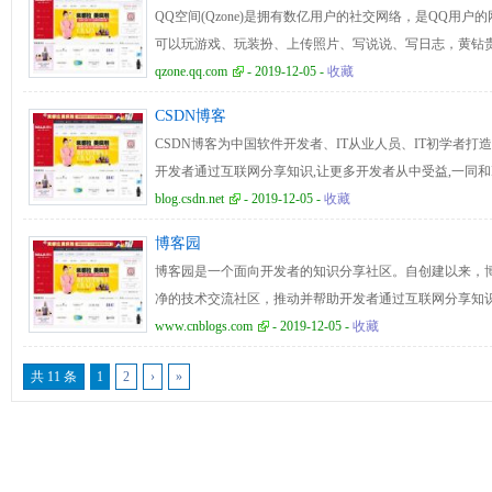
QQ空间(Qzone)是拥有数亿用户的社交网络，是QQ用
可以玩游戏、玩装扮、上传照片、写说说、写日志，黄钻
间同时致力于建设腾讯开放平台，和第三方开发商、创业
qzone.qq.com
- 2019-12-05 -
收藏
社交服务。
CSDN博客
CSDN博客为中国软件开发者、IT从业人员、IT初学者打
开发者通过互联网分享知识,让更多开发者从中受益,一同和
blog.csdn.net
- 2019-12-05 -
收藏
博客园
博客园是一个面向开发者的知识分享社区。自创建以来，
净的技术交流社区，推动并帮助开发者通过互联网分享知
命是帮助开发者用代码改变世界。
www.cnblogs.com
- 2019-12-05 -
收藏
共 11 条
1
2
›
»