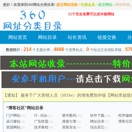
您好！欢迎来到360网址分类目录!
提交网站流程->
注册会员
->
提交网站
->
等待审核..
|
12个完全免费可以发外链网站
网站首页
网站目录
站长资讯
链接交换
分
214
4666
0
57
数据统计：
个主题分类，
个优秀站点，
个站点正在排队审核，
【通知】 服务于广大营销人员（SEOer）的增免费加外链
【网站库超级
“博客社区”网站目录
门户网站
IT - 综合
硬件数码
软件下载
程序编
(35)
(22)
(185)
(180)
设计建站
广告联盟
搜索引擎
网址目录
博客社
(42)
(26)
(26)
(75)
资源网站
技术教程
黑客安全
综合其它
(29)
(34)
(46)
(0)