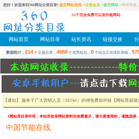
您好！欢迎来到360网址分类目录!
提交网站流程->
注册会员
->
提交网站
->
等待审核..
|
12个完全免费可以发外链网站
网站首页
网站目录
站长资讯
链接交换
分
214
4666
0
57
数据统计：
个主题分类，
个优秀站点，
个站点正在排队审核，
【通知】 服务于广大营销人员（SEOer）的增免费加外链
【网站库超级
《网站库目录申明：本站所收录网站资料均免费展示，请大家查阅时，谨慎选择
中国节能在线