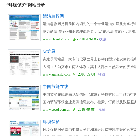
“环境保护”网站目录
清洁急救网
清洁急救网是目前国内领先的一个专业清洁知识及为各行
响力的清洁行业知识管理倡导者，以“传承清洁文化，追求
清洗保洁知识库”为目标，提供与分享各类清洗保洁资料
www.clean120.com
- 2016-09-08 -
收藏
理技术，案例分析渗透各行各业。清洁急救网主要为企业
灾难录
案；为业内人士或即将步入清洗保洁行业人士提供系统培
灾难录网站是一家专门记录世界上各种典型灾难灾例的信
品采购成本，让您快速深入了解清洁行业相关的体系知识
人祸（人为灾难）两大体系，其中大部分自然带来的灾难
轻损失；人为灾难是人类疏忽或者蓄意造成的，大部分是
www.zainanlu.com
- 2016-09-08 -
收藏
争灾难、环境污染、生物灾难、气象水文、交通事故、工
中国节能在线
疫等主要栏目，旨在通过各种鲜血淋漓的灾难灾例来提示
中国节能在线是由龙创信恒（北京）科技有限公司倾力打
示人们珍惜和平，爱护环境，保护我们美丽的地球。
国内节能环保企业提供信息发布、检索、订阅以及数据服
保服务工作的职能补充，充当国家节能环保事业的宣传推
www.cecol.com.cn
- 2016-09-08 -
收藏
全球，以“专注节能、服务社会”为理念，设置了资讯、政
环境保护
节能行动、新能源、专题、展会、综合查询、产品平台、
环境保护网站是由中华人民共和国环境保护部主管的官方网
系统等主要栏目，已成为国内节能环保领域颇具影响力的