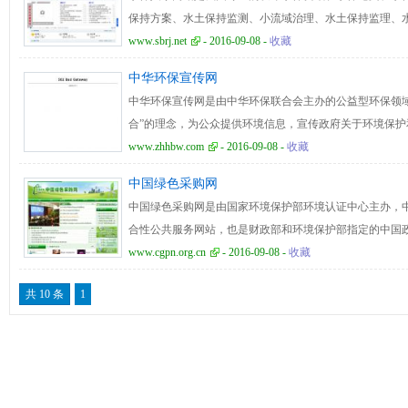
我们、项目成果、新闻中心、前沿地带、政策法规、通报
保持方案、水土保持监测、小流域治理、水土保持监理、
盟、联系我们等主要栏目，致力于普及清洁生产科学理论
术交流为主要内容的行业门户。水保人家网站目前设置有
www.sbrj.net
- 2016-09-08 -
收藏
布先进适用技术。同时，及时收集和反映企业、科研单位
招聘等主要栏目，致力于打造水土保持专业最优秀的网络
界的有效互动。
中华环保宣传网
中华环保宣传网是由中华环保联合会主办的公益型环保领
合”的理念，为公众提供环境信息，宣传政府关于环境保
环境保护的典型经验和环保实践；团结和聚集社会力量，
www.zhhbw.com
- 2016-09-08 -
收藏
现国家环境目标任务，加强环境保护宣传，提高公众环保
中国绿色采购网
宣传网现由各地环保、生态建设、环境灾害、环境健康、
中国绿色采购网是由国家环境保护部环境认证中心主办，
图说天下、案件追踪、低碳校园、论坛展览、专家行、专
合性公共服务网站，也是财政部和环境保护部指定的中国
交流平台和探索研究园地，以及为企业发展提供相关咨询
循“一对一的服务，百分百的满意”的服务理念，专注于中
www.cgpn.org.cn
- 2016-09-08 -
收藏
角度提供环境科技和环保产业发展咨询服务。
动中国的可持续消费进程，促进政府绿色采购的实施。中
共 10 条
1
建“环境友好型和资源节约型社会”的伟大使命，旨在为广
案，努力成为全球领先的绿色采购服务机构。