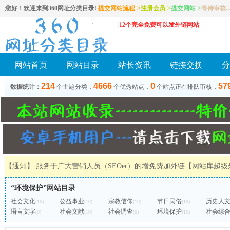
您好！欢迎来到360网址分类目录!
提交网站流程->
注册会员
->
提交网站
->
等待审核..
|
12个完全免费可以发外链网站
网站首页
网站目录
站长资讯
链接交换
分
214
4666
0
57
数据统计：
个主题分类，
个优秀站点，
个站点正在排队审核，
【通知】 服务于广大营销人员（SEOer）的增免费加外链
【网站库超级
“环境保护”网站目录
社会文化
公益事业
宗教信仰
节日民俗
历史人
(10)
(10)
(10)
(10)
语言文字
社会文献
社会调查
环境保护
社会综
(0)
(10)
(0)
(10)