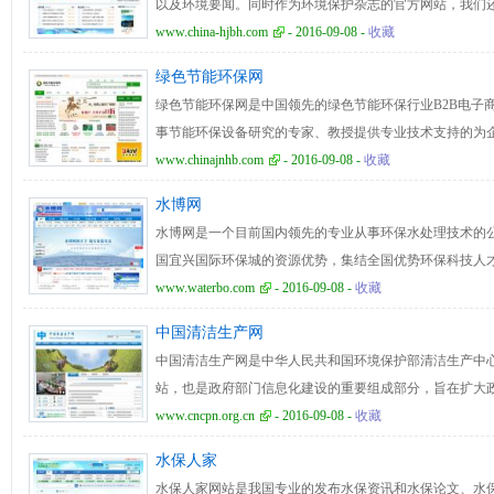
以及环境要闻。同时作为环境保护杂志的官方网站，我们
誉。
息。对于社会广泛关注的社会环保方面的问题，我们会进
www.china-hjbh.com
- 2016-09-08 -
收藏
各种观点。为了更好地落实环境保护的政策，我们网站也
绿色节能环保网
种政策，而环保实务当中，我们也会介绍一些有关实际的
绿色节能环保网是中国领先的绿色节能环保行业B2B电子
注世界其他各国，以及各个机构的环保措施，政策以及活动
事节能环保设备研究的专家、教授提供专业技术支持的为
大家寻找自己需要的各种环保信息，以及环保杂志的新近
理和节能环保设备技术服务的行业门户，致力于通过对专
www.chinajnhb.com
- 2016-09-08 -
收藏
环保设备行业提供丰富的信息源，使您的决策更合理，更
水博网
色节能环保网现由供应产品、采购、招商、品牌、公司、
水博网是一个目前国内领先的专业从事环保水处理技术的
成，以信息+专业知识为服务理念和增值服务模式，其专
国宜兴国际环保城的资源优势，集结全国优势环保科技人
集中定制的数据文库、实用指南，为上网用户提供了方便
台、服务全国环保行业企业”为理念，通过企业会员、个
www.waterbo.com
- 2016-09-08 -
收藏
策者优选的基础信息资源。
给企业、个人的一个全方位环保技术沟通的平台。水博网
中国清洁生产网
户网站，以客户的需求为中心，以独特的市场定位和深度
中国清洁生产网是中华人民共和国环境保护部清洁生产中
决方案、工艺流程、配套的图纸、施工组织设计、现场施
站，也是政府部门信息化建设的重要组成部分，旨在扩大
诚信，最专业的环保商贸平台，成为国内领先的企业电子
集和交换的智能化、无纸化、实时化；转变政府职能，推
www.cncpn.org.cn
- 2016-09-08 -
收藏
内领先的环保优质品牌产品销售平台，国内领先的使用人
理水平和工作效率，更好地服务于民；更好地开发和利用
面的产品、企业、贸易信息搜索引擎。
水保人家
关信息资源盘活，把潜在的信息开发出来，变成社会共享的
水保人家网站是我国专业的发布水保资讯和水保论文、水